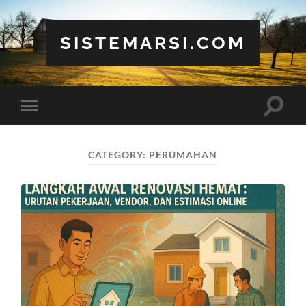
SISTEMARSI.COM
Toggle
Toggle
search
mobile
field
menu
CATEGORY:
PERUMAHAN