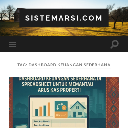
SISTEMARSI.COM
Toggle
Toggle
search
mobile
field
menu
TAG:
DASHBOARD KEUANGAN SEDERHANA