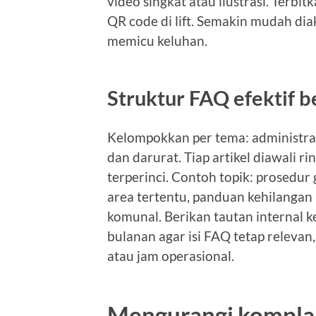
video singkat atau ilustrasi. Terbitk
QR code di lift. Semakin mudah dia
memicu keluhan.
Struktur FAQ efektif b
Kelompokkan per tema: administrasi,
dan darurat. Tiap artikel diawali r
terperinci. Contoh topik: prosedur
area tertentu, panduan kehilangan
komunal. Berikan tautan internal k
bulanan agar isi FAQ tetap relevan,
atau jam operasional.
Mengurangi komplai