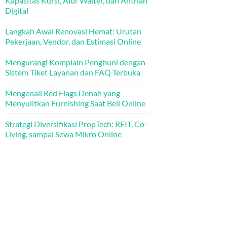
Kapasitas Kursi, Alur Waiter, dan Antrian
Digital
Langkah Awal Renovasi Hemat: Urutan
Pekerjaan, Vendor, dan Estimasi Online
Mengurangi Komplain Penghuni dengan
Sistem Tiket Layanan dan FAQ Terbuka
Mengenali Red Flags Denah yang
Menyulitkan Furnishing Saat Beli Online
Strategi Diversifikasi PropTech: REIT, Co-
Living, sampai Sewa Mikro Online