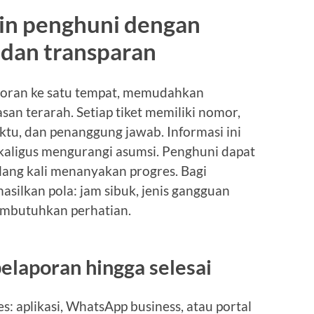
in penghuni dengan
r dan transparan
poran ke satu tempat, memudahkan
asan terarah. Setiap tiket memiliki nomor,
aktu, dan penanggung jawab. Informasi ini
kaligus mengurangi asumsi. Penghuni dapat
ang kali menanyakan progres. Bagi
silkan pola: jam sibuk, jenis gangguan
embutuhkan perhatian.
pelaporan hingga selesai
s: aplikasi, WhatsApp business, atau portal