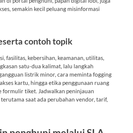
an di portal penghuni, papan digital lobi, juga
kses, semakin kecil peluang misinformasi
eserta contoh topik
 fasilitas, kebersihan, keamanan, utilitas,
ingkasan satu-dua kalimat, lalu langkah
 gangguan listrik minor, cara meminta fogging
 akses kartu, hingga etika penggunaan ruang
e formulir tiket. Jadwalkan peninjauan
 terutama saat ada perubahan vendor, tarif,
n penghuni melalui SLA