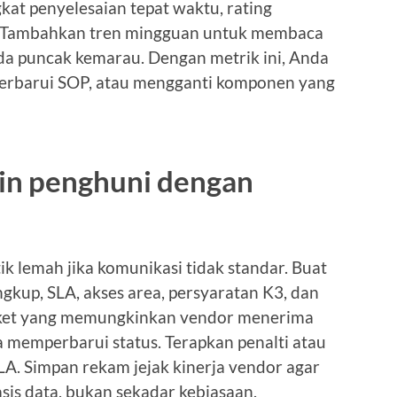
ngkat penyelesaian tepat waktu, rating
ng. Tambahkan tren mingguan untuk membaca
da puncak kemarau. Dengan metrik ini, Anda
erbarui SOP, atau mengganti komponen yang
in penghuni dengan
ik lemah jika komunikasi tidak standar. Buat
ngkup, SLA, akses area, persyaratan K3, dan
 tiket yang memungkinkan vendor menerima
a memperbarui status. Terapkan penalti atau
LA. Simpan rekam jejak kinerja vendor agar
sis data, bukan sekadar kebiasaan.