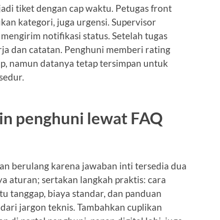
di tiket dengan cap waktu. Petugas front
kan kategori, juga urgensi. Supervisor
 mengirim notifikasi status. Setelah tugas
kerja dan catatan. Penghuni memberi rating
tup, namun datanya tetap tersimpan untuk
sedur.
in penghuni lewat FAQ
n berulang karena jawaban inti tersedia dua
a aturan; sertakan langkah praktis: cara
tu tanggap, biaya standar, dan panduan
dari jargon teknis. Tambahkan cuplikan