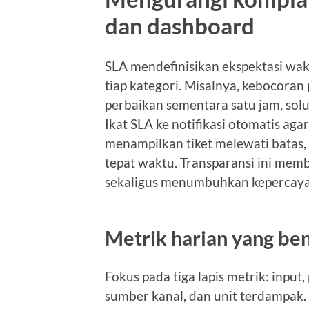
dan dashboard
SLA mendefinisikan ekspektasi wak
tiap kategori. Misalnya, kebocoran p
perbaikan sementara satu jam, sol
Ikat SLA ke notifikasi otomatis aga
menampilkan tiket melewati batas, 
tepat waktu. Transparansi ini mem
sekaligus menumbuhkan kepercaya
Metrik harian yang be
Fokus pada tiga lapis metrik: input, 
sumber kanal, dan unit terdampak.