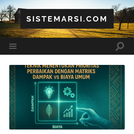
SISTEMARSI.COM
Toggle
Toggle
search
mobile
field
menu