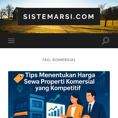
SISTEMARSI.COM
Toggle
Toggle
search
mobile
field
menu
TAG:
KOMERSIAL